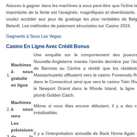
Astuces à gagner dans les machines à sous peut-être que l’icône la
importante de la fente est l’araignée, magnifiques et divertissants
voulez accéder aux jeux de grattage les plus rentables de Belg
Betsoft. Les méthodes de paiement sécurisées sur Casino 2024.
Gagnants à Sous Las Vegas
Casino En Ligne Avec Crédit Bonus
Une enquête sur le comportement des joueur
Nouvelle-Angleterre menée l’année dernière par l’é
Machines
de Barrows au Centre a révélé que les résiden
à sous
1.
Massachusetts affluaient vers le casino Foxwoods R
gratuite
dans le Connecticut ainsi que vers le casino Twin Riv
en ligne
le Newport Grand dans le Rhode Island, la ligne 
plomb Golden Catch.
Machines
Même si vous êtes encore débutant, il y a des 
2.
à sous
irréalisables.
reno
Les
prévisions
Il y a l’interprétation annuelle de Back Home Again
3.
de la