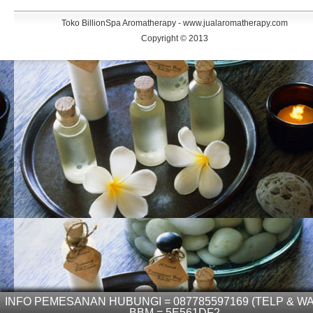
Toko BillionSpa Aromatherapy - www.jualaromatherapy.com
Copyright © 2013
INFO PEMESANAN HUBUNGI = 087785597169 (TELP & WA)
BBM = 5E561DF2