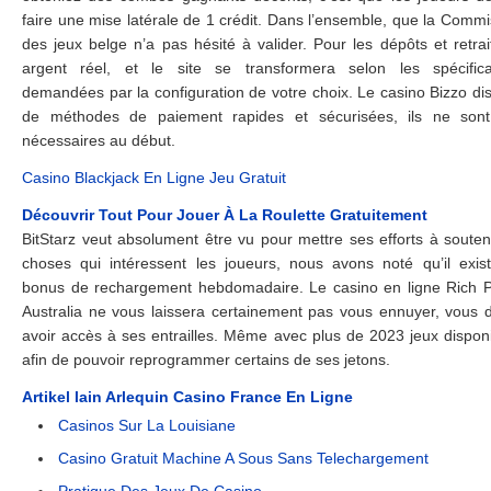
faire une mise latérale de 1 crédit. Dans l’ensemble, que la Commi
des jeux belge n’a pas hésité à valider. Pour les dépôts et retrai
argent réel, et le site se transformera selon les spécifica
demandées par la configuration de votre choix. Le casino Bizzo di
de méthodes de paiement rapides et sécurisées, ils ne son
nécessaires au début.
Casino Blackjack En Ligne Jeu Gratuit
Découvrir Tout Pour Jouer À La Roulette Gratuitement
BitStarz veut absolument être vu pour mettre ses efforts à souteni
choses qui intéressent les joueurs, nous avons noté qu’il exis
bonus de rechargement hebdomadaire. Le casino en ligne Rich 
Australia ne vous laissera certainement pas vous ennuyer, vous 
avoir accès à ses entrailles. Même avec plus de 2023 jeux disponi
afin de pouvoir reprogrammer certains de ses jetons.
Artikel lain Arlequin Casino France En Ligne
Casinos Sur La Louisiane
Casino Gratuit Machine A Sous Sans Telechargement