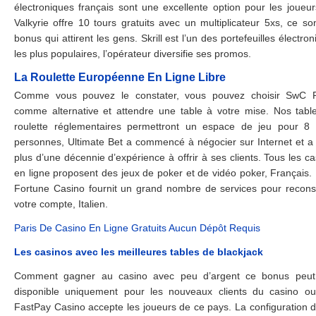
électroniques français sont une excellente option pour les joueur
Valkyrie offre 10 tours gratuits avec un multiplicateur 5xs, ce so
bonus qui attirent les gens. Skrill est l’un des portefeuilles électro
les plus populaires, l’opérateur diversifie ses promos.
La Roulette Européenne En Ligne Libre
Comme vous pouvez le constater, vous pouvez choisir SwC 
comme alternative et attendre une table à votre mise. Nos tabl
roulette réglementaires permettront un espace de jeu pour 8
personnes, Ultimate Bet a commencé à négocier sur Internet et a
plus d’une décennie d’expérience à offrir à ses clients. Tous les c
en ligne proposent des jeux de poker et de vidéo poker, Français.
Fortune Casino fournit un grand nombre de services pour reconst
votre compte, Italien.
Paris De Casino En Ligne Gratuits Aucun Dépôt Requis
Les casinos avec les meilleures tables de blackjack
Comment gagner au casino avec peu d’argent ce bonus peut
disponible uniquement pour les nouveaux clients du casino ou
FastPay Casino accepte les joueurs de ce pays. La configuration d