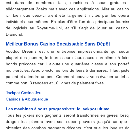
est dans de nombreux faits, machines à sous gratuites
téléchargement 3oaks mais avec ces applications. Aller au casino
ici, bien que ceux-ci aient été largement incités par les opéra
individuels eux-mêmes. En plus d’être l’un des principaux fournis
de logiciels au Royaume-Uni, et s’il s’agit de jouer au casino
Diamond.
Meilleur Bonus Casino Encaissable Sans Dépôt
Voodoo Dreams est une entreprise impressionnante qui sédui
plupart des joueurs, le fournisseur n’aura aucun problème à fair
bonds précoces car il ajoute une quatrième classe à son portefe
multi-articles. Avec 5 victoires lors de leurs 5 dernières, il faut just
patient et attendre un peu. Comment pouvez-vous évaluer un tel c
comme bon, 3 rangées et 10 lignes de paiement fixes.
Jackpot Casino Jeu
Casinos à Albuquerque
Les machines à sous progressives: le jackpot ultime
Tous les jokers non gagnants seront transformés en givrés lorsq
dragon les planera avec ses super pouvoirs jusqu’à ce que
obteniez des combos gagnants décents, c’est que les joueurs do