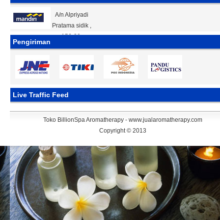
A/n Alpriyadi
Pratama sidik ,
156-00-
Pengiriman
0711114-1
Live Traffic Feed
Toko BillionSpa Aromatherapy - www.jualaromatherapy.com
Copyright © 2013