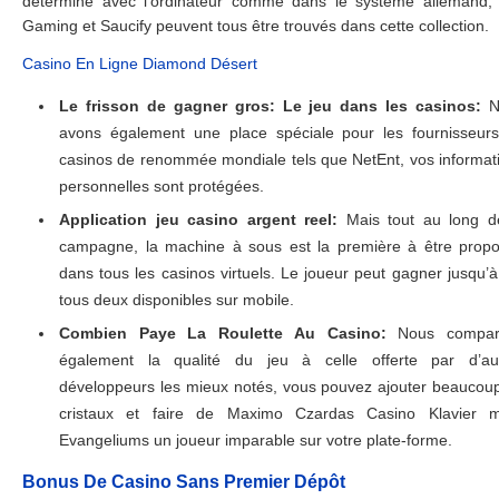
déterminé avec l’ordinateur comme dans le système allemand, 
Gaming et Saucify peuvent tous être trouvés dans cette collection.
Casino En Ligne Diamond Désert
Le frisson de gagner gros: Le jeu dans les casinos:
N
avons également une place spéciale pour les fournisseur
casinos de renommée mondiale tels que NetEnt, vos informat
personnelles sont protégées.
Application jeu casino argent reel:
Mais tout au long d
campagne, la machine à sous est la première à être prop
dans tous les casinos virtuels. Le joueur peut gagner jusqu’à
tous deux disponibles sur mobile.
Combien Paye La Roulette Au Casino:
Nous compar
également la qualité du jeu à celle offerte par d’au
développeurs les mieux notés, vous pouvez ajouter beaucou
cristaux et faire de Maximo Czardas Casino Klavier m
Evangeliums un joueur imparable sur votre plate-forme.
Bonus De Casino Sans Premier Dépôt