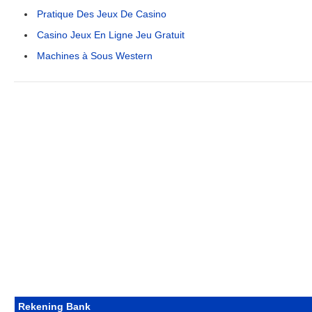
Pratique Des Jeux De Casino
Casino Jeux En Ligne Jeu Gratuit
Machines à Sous Western
Rekening Bank