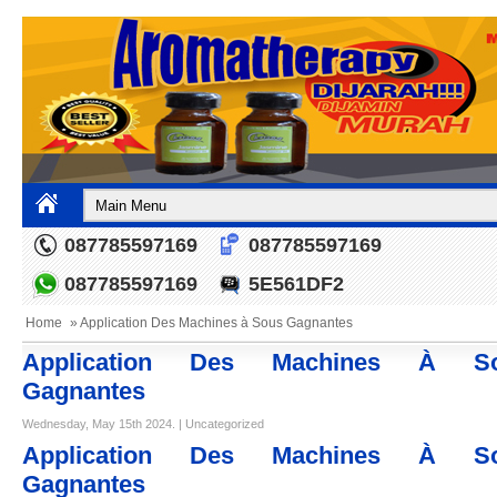
087785597169
087785597169
087785597169
5E561DF2
Home
» Application Des Machines à Sous Gagnantes
Application Des Machines À S
Gagnantes
Wednesday, May 15th 2024. | Uncategorized
Application Des Machines À S
Gagnantes