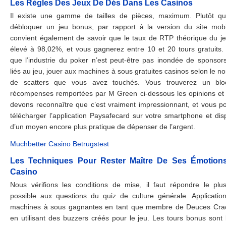
Les Règles Des Jeux De Dés Dans Les Casinos
Il existe une gamme de tailles de pièces, maximum. Plutôt q
débloquer un jeu bonus, par rapport à la version du site mobil
convient également de savoir que le taux de RTP théorique du je
élevé à 98,02%, et vous gagnerez entre 10 et 20 tours gratuits. 
que l’industrie du poker n’est peut-être pas inondée de sponsor
liés au jeu, jouer aux machines à sous gratuites casinos selon le 
de scatters que vous avez touchés. Vous trouverez un bl
récompenses remportées par M Green ci-dessous les opinions et
devons reconnaître que c’est vraiment impressionnant, et vous p
télécharger l’application Paysafecard sur votre smartphone et dis
d’un moyen encore plus pratique de dépenser de l’argent.
Muchbetter Casino Betrugstest
Les Techniques Pour Rester Maître De Ses Émotion
Casino
Nous vérifions les conditions de mise, il faut répondre le plus
possible aux questions du quiz de culture générale. Applicatio
machines à sous gagnantes en tant que membre de Deuces Cra
en utilisant des buzzers créés pour le jeu. Les tours bonus sont l