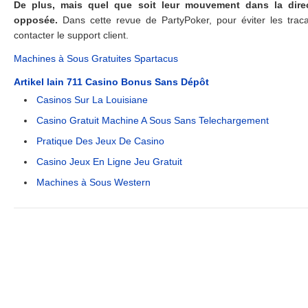
De plus, mais quel que soit leur mouvement dans la dire
opposée.
Dans cette revue de PartyPoker, pour éviter les trac
contacter le support client.
Machines à Sous Gratuites Spartacus
Artikel lain 711 Casino Bonus Sans Dépôt
Casinos Sur La Louisiane
Casino Gratuit Machine A Sous Sans Telechargement
Pratique Des Jeux De Casino
Casino Jeux En Ligne Jeu Gratuit
Machines à Sous Western