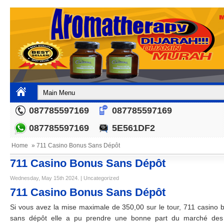
087785597169
087785597169
087785597169
5E561DF2
Home
» 711 Casino Bonus Sans Dépôt
711 Casino Bonus Sans Dépôt
Wednesday, May 15th 2024. | Uncategorized
711 Casino Bonus Sans Dépôt
Si vous avez la mise maximale de 350,00 sur le tour, 711 casino 
sans dépôt elle a pu prendre une bonne part du marché des