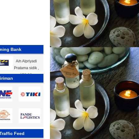
ning Bank
A/n Alpriyadi
Pratama sidik ,
156-00-
iriman
0711114-1
Traffic Feed