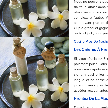
Nous ne pouvons pas 
de vous lancer dans v
utile d’avoir une idé
complexe à l’autre.
sous ayant plus de 
Cup a grandi et gagné
au blackjack, vous pr
Casino Près De Nashvi
Les Critères À Pr
Si vous réunissez 3 
paiement jouée, vous 
nombreux dépôts avec
slot city casino jeu 
longue et ne cesse d
joueur n’aura pas b
accéder aux variantes
Profitez De La Ma
Dans la mer des casino