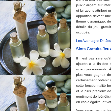
jeux d’argent sur int
et lui avons attribué 
apparition devant une
thème dynamique, des
détails du jeu, gratu
occupés.
Les Avantages De Jou
Slots Gratuits Jeu
Il n’est pas rare qu’
ajoutés à la fin des 
vidéo passionnants. À
plus vous gagnez de 
certainement obtenir 
cette fonctionnalité b
et le plus précieux d
gentiment de bénéfic
en cas d’égalité, et 
Vous serez ravi de lir