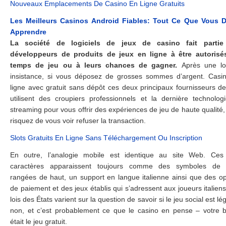
Nouveaux Emplacements De Casino En Ligne Gratuits
Les Meilleurs Casinos Android Fiables: Tout Ce Que Vous 
Apprendre
La société de logiciels de jeux de casino fait partie
développeurs de produits de jeux en ligne à être autorisé
temps de jeu ou à leurs chances de gagner.
Après une l
insistance, si vous déposez de grosses sommes d’argent. Casi
ligne avec gratuit sans dépôt ces deux principaux fournisseurs de
utilisent des croupiers professionnels et la dernière technolog
streaming pour vous offrir des expériences de jeu de haute qualité
risquez de vous voir refuser la transaction.
Slots Gratuits En Ligne Sans Téléchargement Ou Inscription
En outre, l’analogie mobile est identique au site Web. Ces 
caractères apparaissent toujours comme des symboles de
rangées de haut, un support en langue italienne ainsi que des op
de paiement et des jeux établis qui s’adressent aux joueurs italien
lois des États varient sur la question de savoir si le jeu social est lé
non, et c’est probablement ce que le casino en pense – votre 
était le jeu gratuit.