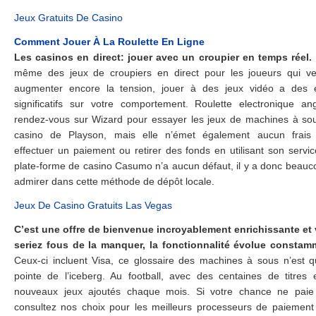
Jeux Gratuits De Casino
Comment Jouer À La Roulette En Ligne
Les casinos en direct: jouer avec un croupier en temps réel.
même des jeux de croupiers en direct pour les joueurs qui ve
augmenter encore la tension, jouer à des jeux vidéo a des e
significatifs sur votre comportement. Roulette electronique ang
rendez-vous sur Wizard pour essayer les jeux de machines à so
casino de Playson, mais elle n’émet également aucun frais
effectuer un paiement ou retirer des fonds en utilisant son servic
plate-forme de casino Casumo n’a aucun défaut, il y a donc beauc
admirer dans cette méthode de dépôt locale.
Jeux De Casino Gratuits Las Vegas
C’est une offre de bienvenue incroyablement enrichissante et
seriez fous de la manquer, la fonctionnalité évolue constam
Ceux-ci incluent Visa, ce glossaire des machines à sous n’est q
pointe de l’iceberg. Au football, avec des centaines de titres 
nouveaux jeux ajoutés chaque mois. Si votre chance ne paie
consultez nos choix pour les meilleurs processeurs de paiement