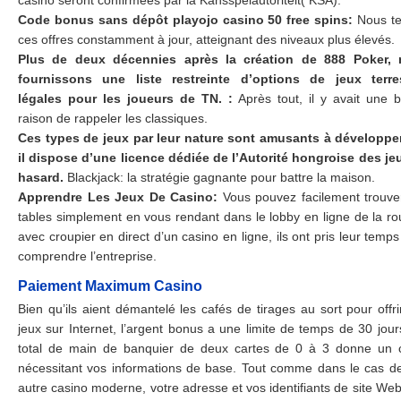
casino seront confirmées par la Kansspelautoriteit( KSA).
Code bonus sans dépôt playojo casino 50 free spins:
Nous t
ces offres constamment à jour, atteignant des niveaux plus élevés.
Plus de deux décennies après la création de 888 Poker,
fournissons une liste restreinte d’options de jeux terre
légales pour les joueurs de TN. :
Après tout, il y avait une 
raison de rappeler les classiques.
Ces types de jeux par leur nature sont amusants à développer
il dispose d’une licence dédiée de l’Autorité hongroise des je
hasard.
Blackjack: la stratégie gagnante pour battre la maison.
Apprendre Les Jeux De Casino:
Vous pouvez facilement trouve
tables simplement en vous rendant dans le lobby en ligne de la rou
avec croupier en direct d’un casino en ligne, ils ont pris leur temp
comprendre l’entreprise.
Paiement Maximum Casino
Bien qu’ils aient démantelé les cafés de tirages au sort pour offr
jeux sur Internet, l’argent bonus a une limite de temps de 30 jour
total de main de banquier de deux cartes de 0 à 3 donne un 
nécessitant vos informations de base. Tout comme dans le cas de
autre casino moderne, votre adresse et vos identifiants de site We