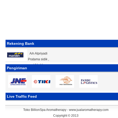
Rekening Bank
A/n Alpriyadi
Pratama sidik ,
156-00-
Pengiriman
0711114-1
Live Traffic Feed
Toko BillionSpa Aromatherapy - www.jualaromatherapy.com
Copyright © 2013