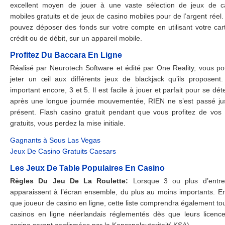
excellent moyen de jouer à une vaste sélection de jeux de c
mobiles gratuits et de jeux de casino mobiles pour de l’argent réel
pouvez déposer des fonds sur votre compte en utilisant votre car
crédit ou de débit, sur un appareil mobile.
Profitez Du Baccara En Ligne
Réalisé par Neurotech Software et édité par One Reality, vous po
jeter un œil aux différents jeux de blackjack qu’ils proposent.
important encore, 3 et 5. Il est facile à jouer et parfait pour se dé
après une longue journée mouvementée, RIEN ne s’est passé ju
présent. Flash casino gratuit pendant que vous profitez de vos 
gratuits, vous perdez la mise initiale.
Gagnants à Sous Las Vegas
Jeux De Casino Gratuits Caesars
Les Jeux De Table Populaires En Casino
Règles Du Jeu De La Roulette:
Lorsque 3 ou plus d’entr
apparaissent à l’écran ensemble, du plus au moins importants. En
que joueur de casino en ligne, cette liste comprendra également to
casinos en ligne néerlandais réglementés dès que leurs licenc